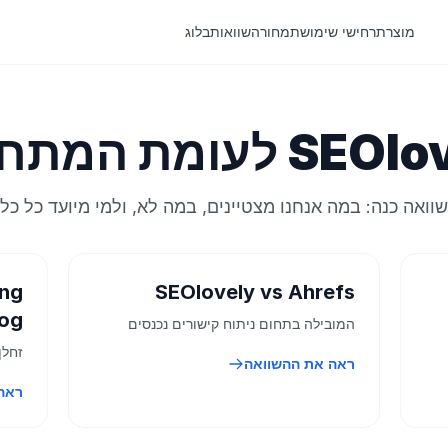
מוצר
תרחישי שימוש
תמחור
השוואות
בלוג
S לעומת המתחרים
וואה כנה: במה אנחנו מצטיינים, במה לא, ולמי מיועד כל כלי
ing
SEOlovely vs Ahrefs
rog
המובילה בתחום ניתוח קישורים נכנסים
זחלן
ראה את ההשוואה
ראה