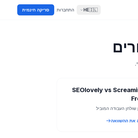
🇮🇱
HE
התחברות
סריקה חינמית
.
SEOlovely vs Scream
F
 שולחן העבודה המוביל
 את ההשוואה