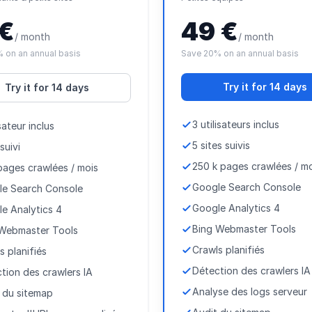
 €
49 €
/ month
/ month
 on an annual basis
Save 20% on an annual basis
Try it for 14 days
Try it for 14 days
3 utilisateurs inclus
isateur inclus
5 sites suivis
 suivi
250 k pages crawlées / m
pages crawlées / mois
Google Search Console
le Search Console
Google Analytics 4
e Analytics 4
Bing Webmaster Tools
 Webmaster Tools
Crawls planifiés
s planifiés
Détection des crawlers IA
tion des crawlers IA
Analyse des logs serveur
 du sitemap