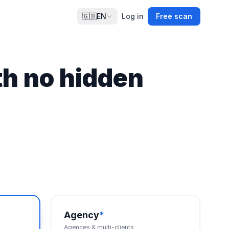
🇬🇧
EN
Log in
Free scan
th no hidden
Agency
*
Agences & multi-clients