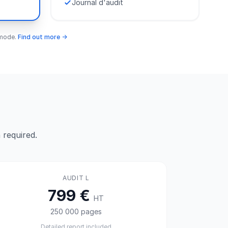
Journal d'audit
y mode.
Find out more →
 required.
AUDIT L
799 €
HT
250 000 pages
Detailed report included