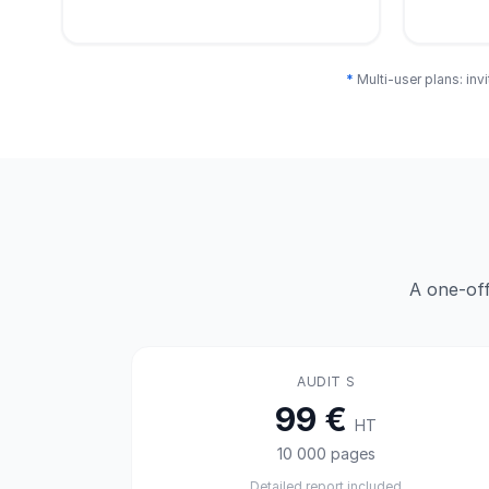
*
Multi-user plans: inv
A one-off
AUDIT S
99 €
HT
10 000 pages
Detailed report included