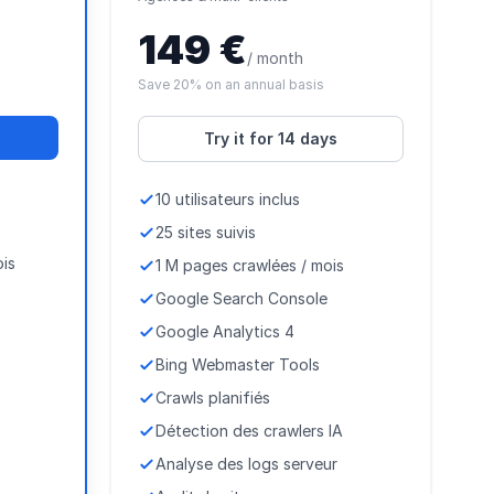
149 €
/ month
Save 20% on an annual basis
Try it for 14 days
10 utilisateurs inclus
25 sites suivis
ois
1 M pages crawlées / mois
Google Search Console
Google Analytics 4
Bing Webmaster Tools
Crawls planifiés
Détection des crawlers IA
Analyse des logs serveur