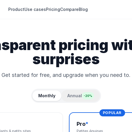
Product
Use cases
Pricing
Compare
Blog
nsparent pricing wi
surprises
Get started for free, and upgrade when you need to.
Monthly
Annual
-20%
POPULAR
Pro
*
nts & petits sites
Petites équipes