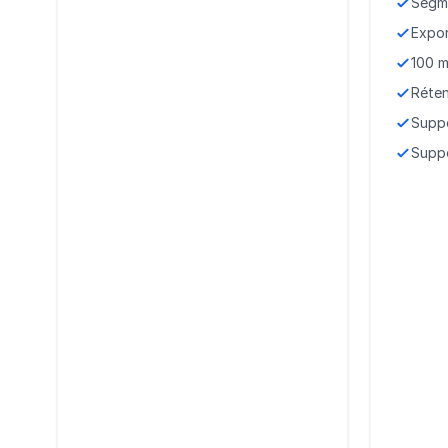
Segme
Expo
100 m
Réten
Supp
Suppo