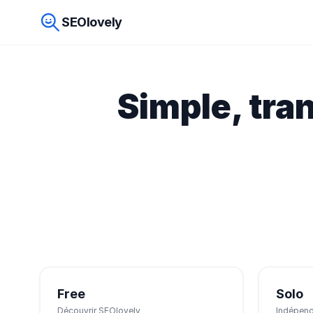
SEOlovely
Simple, tra
Free
Solo
Découvrir SEOlovely
Indépenda