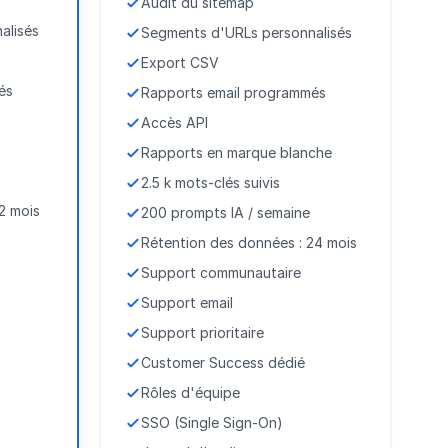
Audit du sitemap
alisés
Segments d'URLs personnalisés
Export CSV
és
Rapports email programmés
Accès API
Rapports en marque blanche
2.5 k mots-clés suivis
2 mois
200 prompts IA / semaine
Rétention des données : 24 mois
Support communautaire
Support email
Support prioritaire
Customer Success dédié
Rôles d'équipe
SSO (Single Sign-On)