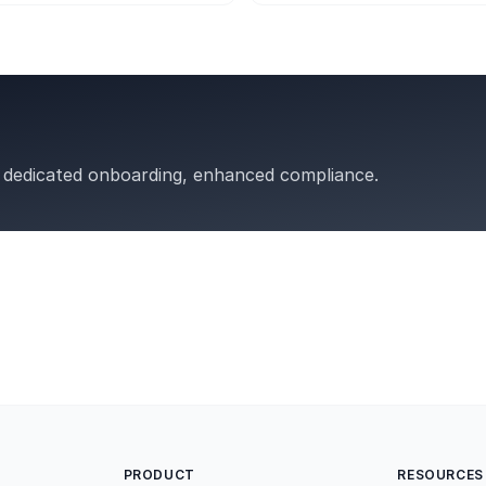
 dedicated onboarding, enhanced compliance.
PRODUCT
RESOURCES