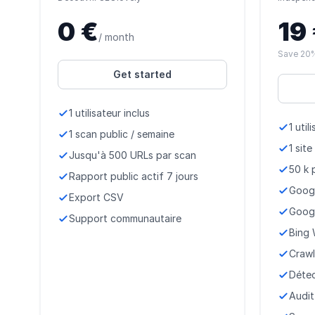
0 €
19
/ month
Save 20%
Get started
1 utilisateur inclus
1 util
1 scan public / semaine
1 site
Jusqu'à 500 URLs par scan
50 k 
Rapport public actif 7 jours
Goog
Export CSV
Googl
Support communautaire
Bing
Crawl
Détec
Audit