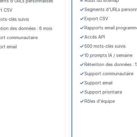
Audit du sitemap
nts d'URLs personnalisés
Segments d'URLs personn
rt CSV
Export CSV
ots-clés suivis
Rapports email programm
tion des données : 6 mois
Accès API
ort communautaire
500 mots-clés suivis
rt email
10 prompts IA / semaine
Rétention des données : 1
Support communautaire
Support email
Support prioritaire
Rôles d'équipe