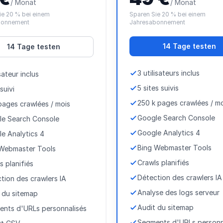
/ Monat
/ Monat
ie 20 % bei einem
Sparen Sie 20 % bei einem
bonnement
Jahresabonnement
14 Tage testen
14 Tage testen
3 utilisateurs inclus
isateur inclus
5 sites suivis
 suivi
250 k pages crawlées / m
pages crawlées / mois
Google Search Console
le Search Console
Google Analytics 4
e Analytics 4
Bing Webmaster Tools
 Webmaster Tools
Crawls planifiés
s planifiés
Détection des crawlers IA
tion des crawlers IA
Analyse des logs serveur
 du sitemap
Audit du sitemap
nts d'URLs personnalisés
Segments d'URLs personn