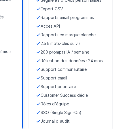
Segments d'URLs personnalisés
Export CSV
és
Rapports email programmés
Accès API
Rapports en marque blanche
2.5 k mots-clés suivis
2 mois
200 prompts IA / semaine
Rétention des données : 24 mois
Support communautaire
Support email
Support prioritaire
Customer Success dédié
Rôles d'équipe
SSO (Single Sign-On)
Journal d'audit