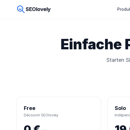
SEOlovely
Produ
Einfache 
Starten S
Free
Solo
Découvrir SEOlovely
Indépenda
0 €
19