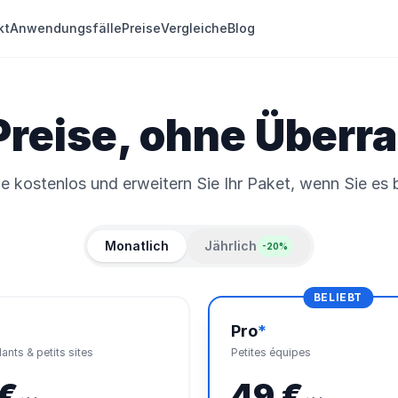
kt
Anwendungsfälle
Preise
Vergleiche
Blog
Preise, ohne Über
ie kostenlos und erweitern Sie Ihr Paket, wenn Sie es 
Monatlich
Jährlich
-20%
BELIEBT
Pro
*
nts & petits sites
Petites équipes
 €
49 €