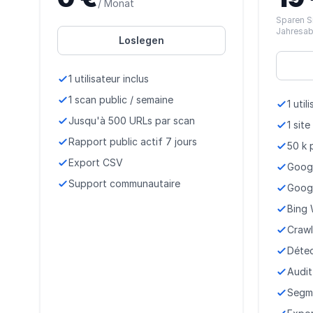
/ Monat
Sparen S
Jahresa
Loslegen
1 utilisateur inclus
1 scan public / semaine
1 util
Jusqu'à 500 URLs par scan
1 site
Rapport public actif 7 jours
50 k 
Export CSV
Goog
Support communautaire
Googl
Bing
Crawl
Détec
Audit
Segme