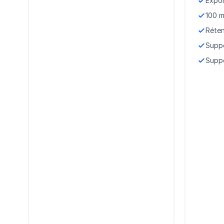
Expo
100 m
Réten
Supp
Suppo