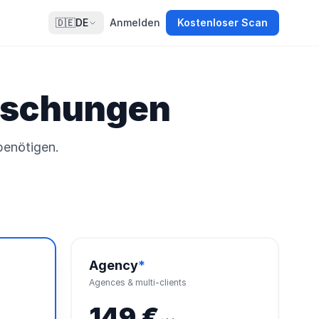
🇩🇪
DE
Anmelden
Kostenloser Scan
raschungen
benötigen.
Agency
*
Agences & multi-clients
149 €