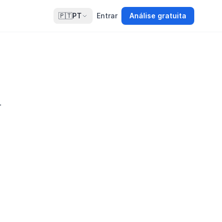
🇵🇹
PT
Entrar
Análise gratuita
.