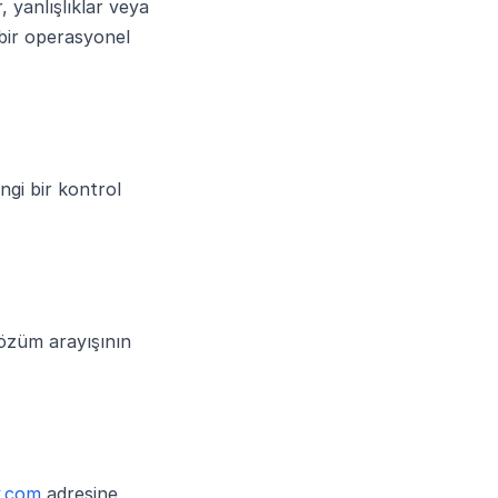
 yanlışlıklar veya
 bir operasyonel
ngi bir kontrol
çözüm arayışının
y.com
adresine