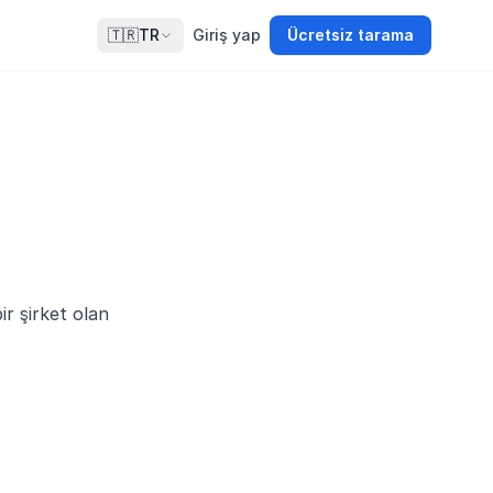
🇹🇷
TR
Giriş yap
Ücretsiz tarama
bir şirket olan