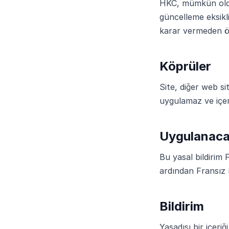
HKC, mümkün olduğ
güncelleme eksikl
karar vermeden önc
Köprüler
Site, diğer web si
uygulamaz ve içer
Uygulanaca
Bu yasal bildirim
ardından Fransız 
Bildirim
Yasadışı bir içeri