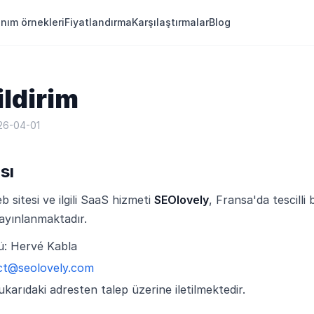
anım örnekleri
Fiyatlandırma
Karşılaştırmalar
Blog
ildirim
26-04-01
sı
 sitesi ve ilgili SaaS hizmeti
SEOlovely
, Fransa'da tescilli 
ayınlanmaktadır.
ü: Hervé Kabla
ct@seolovely.com
karıdaki adresten talep üzerine iletilmektedir.