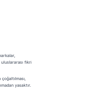
markalar,
luslararası fikri
 çoğaltılması,
ınmadan yasaktır.