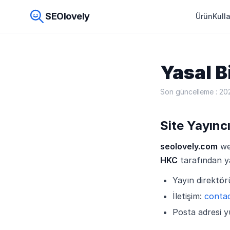
SEOlovely
Ürün
Kull
Yasal B
Son güncelleme : 20
Site Yayıncı
seolovely.com
web
HKC
tarafından y
Yayın direktör
İletişim:
conta
Posta adresi yu