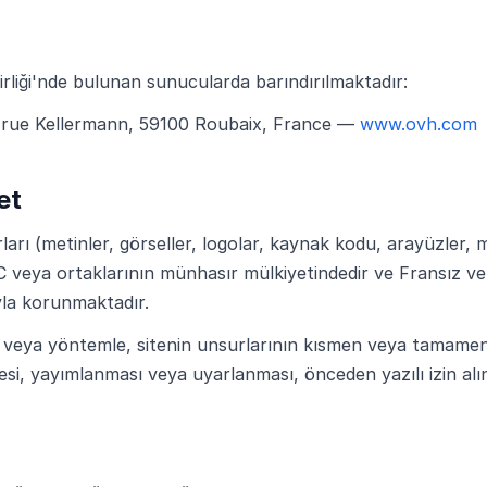
rliği'nde bulunan sunucularda barındırılmaktadır:
rue Kellermann, 59100 Roubaix, France —
www.ovh.com
et
arı (metinler, görseller, logolar, kaynak kodu, arayüzler, 
C veya ortaklarının münhasır mülkiyetindedir ve Fransız ve u
yla korunmaktadır.
 veya yöntemle, sitenin unsurlarının kısmen veya tamamen
lmesi, yayımlanması veya uyarlanması, önceden yazılı izin al