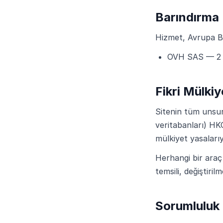
Barındırma
Hizmet, Avrupa Bi
OVH SAS — 2 
Fikri Mülkiy
Sitenin tüm unsurl
veritabanları) HK
mülkiyet yasaları
Herhangi bir araç
temsili, değiştiri
Sorumluluk