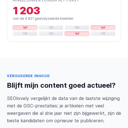
AFBEELDINGEN ZONDER ALT-TEKST
1 203
van de 4 821 geanalyseerde beelden
!alt
OK
OK
!alt
OK
OK
!alt
OK
VEROUDERDE INHOUD
Blijft mijn content goed actueel?
SEOlovely vergelijkt de data van de laatste wijziging
met de GSC-prestaties: je artikelen met veel
weergaven die al drie jaar niet zijn bijgewerkt, zijn de
beste kandidaten om opnieuw te publiceren.