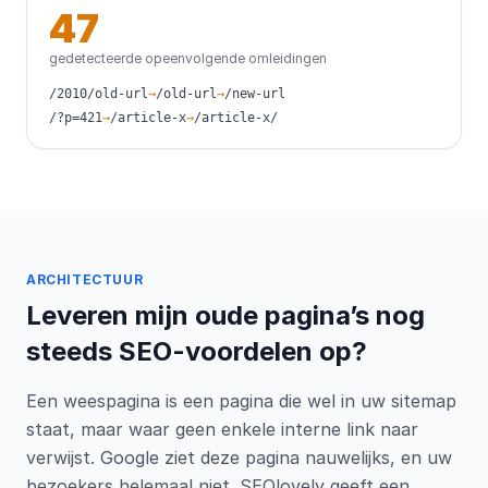
47
gedetecteerde opeenvolgende omleidingen
/2010/old-url
→
/old-url
→
/new-url
/?p=421
→
/article-x
→
/article-x/
ARCHITECTUUR
Leveren mijn oude pagina’s nog
steeds SEO-voordelen op?
Een weespagina is een pagina die wel in uw sitemap
staat, maar waar geen enkele interne link naar
verwijst. Google ziet deze pagina nauwelijks, en uw
bezoekers helemaal niet. SEOlovely geeft een