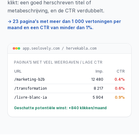
klikt: een goed herschreven titel of
metabeschrijving, en de CTR verdubbelt.
→ 23 pagina's met meer dan 1 000 vertoningen per
maand en een CTR van minder dan 1%.
app.seolovely.com / hervekabla.com
PAGINA’S MET VEEL WEERGAVEN / LAGE CTR
URL
Imp.
CTR
12 480
0.4%
/marketing-b2b
8 217
0.6%
/transformation
5 904
0.9%
/livre-blanc-ia
Geschatte potentiële winst: +840 klikken/maand