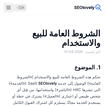
SEOlovely
🇸🇦
الشروط العامة للبيع
والاستخدام
آخر تحديث : 2026-04-01
1. الموضوع
تحكم هذه الشروط العامة للبيع والاستخدام («الشروط
العامة») الوصول إلى خدمة SaaS
SEOlovely
(«الخدمة»)
التي تنشرها HKC («الناشر») واستخدامها، من قِبَل أي
شخص طبيعي أو اعتباري («العميل») يشترك في خطة أو
يستخدم الخدمة مجانًا. يستلزم كل اشتراك القبول الكامل